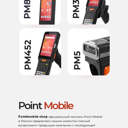
PM352
PM84
PM452
PM5
Point
Mobile
Pointmobile-shop
официальный магазин Point Mobile
в России предлагаем нашим клиентам полный
ассортимент продукции компании с последующей