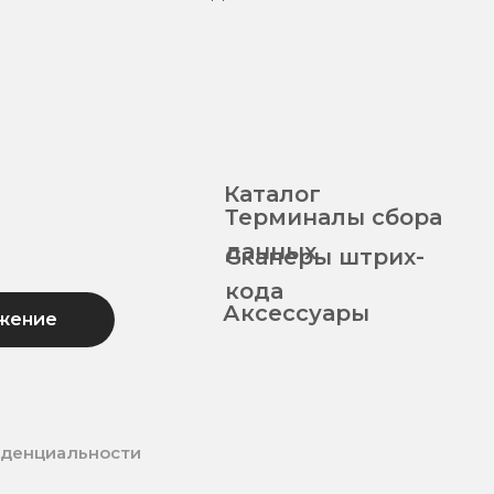
Каталог
Терминалы сбора
данных
Сканеры штрих-
кода
Аксессуары
жение
иденциальности