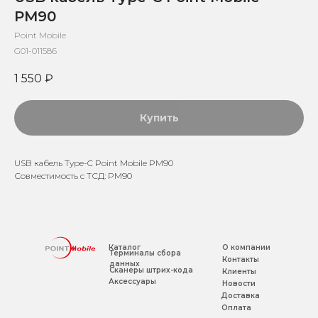
PM90
Point Mobile
G01-011586
1 550
₽
Купить
USB кабель Type-C Point Mobile PM90
Совместимость с ТСД: PM90
Каталог
О компании
Терминалы сбора
Контакты
данных
Сканеры штрих-кода
Клиенты
Аксессуары
Новости
Доставка
Оплата