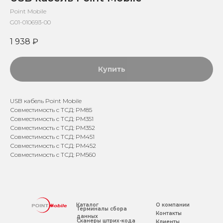
Point Mobile
G01-010693-00
1 938
₽
Купить
USB кабель Point Mobile
Совместимость с ТСД: PM85
Совместимость с ТСД: PM351
Совместимость с ТСД: PM352
Совместимость с ТСД: PM451
Совместимость с ТСД: PM452
Совместимость с ТСД: PM560
Каталог
О компании
Терминалы сбора
Контакты
данных
Сканеры штрих-кода
Клиенты