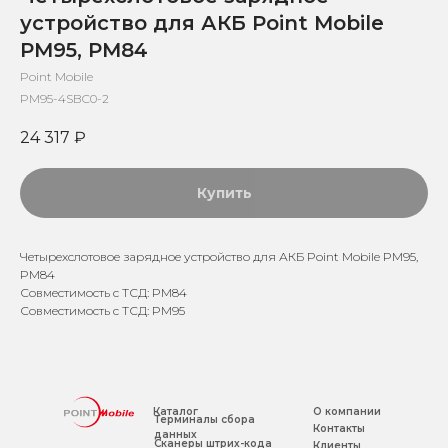
устройство для АКБ Point Mobile
PM95, PM84
Point Mobile
PM95-4SBC0-2
24 317
₽
Купить
Четырехслотовое зарядное устройство для АКБ Point Mobile PM95,
PM84
Совместимость с ТСД: PM84
Совместимость с ТСД: PM95
Каталог
О компании
Терминалы сбора
Контакты
данных
Сканеры штрих-кода
Клиенты