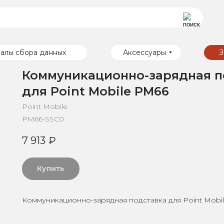
алы сбора данных
Аксессуары
З
Коммуникационно-зарядная п
для Point Mobile PM66
Point Mobile
PM66-SSC0
7 913
₽
Купить
Коммуникационно-зарядная подставка для Point Mobi