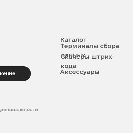
Каталог
Терминалы сбора
данных
Сканеры штрих-
кода
Аксессуары
жение
иденциальности