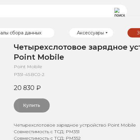
алы сбора данных
Аксессуары
З
Четырехслотовое зарядное ус
Point Mobile
Point Mobile
P351-4SBC0-2
20 830
₽
Купить
Четырехслотовое зарядное устройство Point Mobile
Совместимость с ТСД: PM351
Совместимость с ТСД: PM352