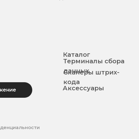
Каталог
Терминалы сбора
данных
Сканеры штрих-
кода
Аксессуары
жение
иденциальности