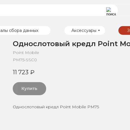
алы сбора данных
Аксессуары
З
Однослотовый кредл Point Mo
Point Mobile
PM75-SSC0
11 723
₽
Купить
Однослотовый кредл Point Mobile PM75