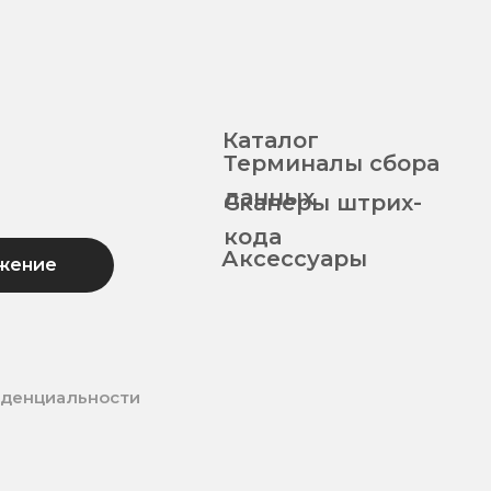
Каталог
Терминалы сбора
данных
Сканеры штрих-
кода
Аксессуары
жение
иденциальности