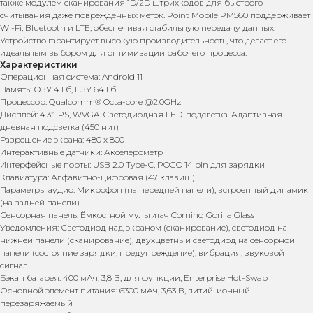
также модулем сканирования 1D/2D штрихкодов для быстрого
считывания даже повреждённых меток. Point Mobile PM560 поддерживает
Wi-Fi, Bluetooth и LTE, обеспечивая стабильную передачу данных.
Устройство гарантирует высокую производительность, что делает его
идеальным выбором для оптимизации рабочего процесса.
Характеристики
Операционная система: Android 11
Память: ОЗУ 4 Гб, ПЗУ 64 Гб
Процессор: Qualcomm® Octa-core @2.0GHz
Дисплей: 4.3” IPS, WVGA. Светодиодная LED-подсветка. Адаптивная
дневная подсветка (450 нит)
Разрешение экрана: 480 x 800
Интерактивные датчики: Акселерометр
Интерфейсные порты: USB 2.0 Type-C, POGO 14 pin для зарядки
Клавиатура: Алфавитно-цифровая (47 клавиш)
Параметры аудио: Микрофон (на передней панели), встроенный динамик
(на задней панели)
Сенсорная панель: Ёмкостной мультитач Corning Gorilla Glass
Уведомления: Светодиод над экраном (сканирование), светодиод на
нижней панели (сканирование), двухцветный светодиод на сенсорной
панели (состояние зарядки, предупреждение), вибрация, звуковой
сигнал
Бэкап батарея: 400 мАч, 3,8 В, для функции, Enterprise Hot-Swap
Основной элемент питания: 6300 мАч, 3,63 В, литий-ионный
перезаряжаемый