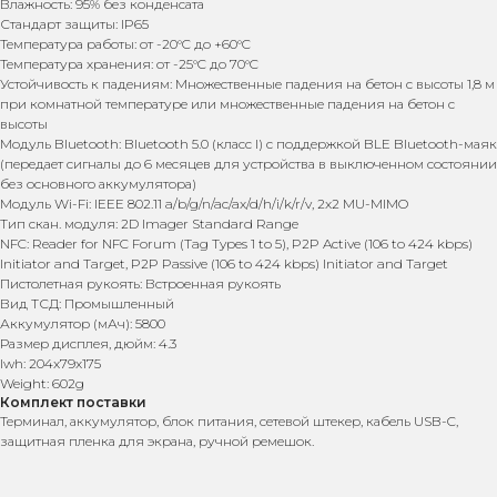
Влажность: 95% без конденсата
Стандарт защиты: IP65
Температура работы: от -20°C до +60°C
Температура хранения: от -25°C до 70°C
Устойчивость к падениям: Множественные падения на бетон с высоты 1,8 м
при комнатной температуре или множественные падения на бетон с
высоты
Модуль Bluetooth: Bluetooth 5.0 (класс I) с поддержкой BLE Bluetooth-маяк
(передает сигналы до 6 месяцев для устройства в выключенном состоянии
без основного аккумулятора)
Модуль Wi-Fi: IEEE 802.11 a/b/g/n/ac/ax/d/h/i/k/r/v, 2x2 MU-MIMO
Тип скан. модуля: 2D Imager Standard Range
NFC: Reader for NFC Forum (Tag Types 1 to 5), P2P Active (106 to 424 kbps)
Initiator and Target, P2P Passive (106 to 424 kbps) Initiator and Target
Пистолетная рукоять: Встроенная рукоять
Вид ТСД: Промышленный
Аккумулятор (мАч): 5800
Размер дисплея, дюйм: 4.3
lwh: 204x79x175
Weight: 602g
Комплект поставки
Терминал, аккумулятор, блок питания, сетевой штекер, кабель USB-C,
защитная пленка для экрана, ручной ремешок.