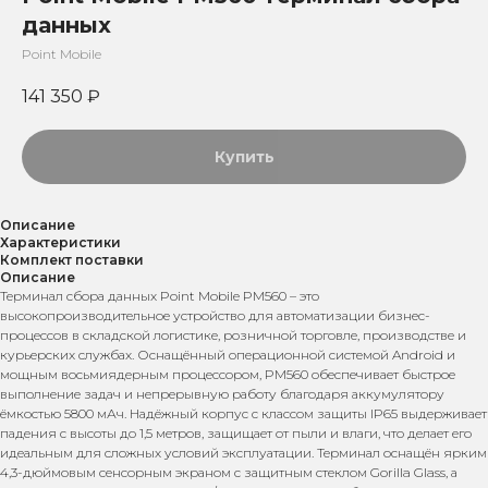
данных
Point Mobile
141 350
₽
Купить
Описание
Характеристики
Комплект поставки
Описание
Терминал сбора данных Point Mobile PM560 – это
высокопроизводительное устройство для автоматизации бизнес-
процессов в складской логистике, розничной торговле, производстве и
курьерских службах. Оснащённый операционной системой Android и
мощным восьмиядерным процессором, PM560 обеспечивает быстрое
выполнение задач и непрерывную работу благодаря аккумулятору
ёмкостью 5800 мАч. Надёжный корпус с классом защиты IP65 выдерживает
падения с высоты до 1,5 метров, защищает от пыли и влаги, что делает его
идеальным для сложных условий эксплуатации. Терминал оснащён ярким
4,3-дюймовым сенсорным экраном с защитным стеклом Gorilla Glass, а