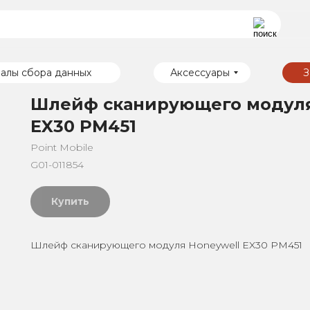
алы сбора данных
Аксессуары
З
Шлейф сканирующего модуля
EX30 PM451
Point Mobile
G01-011854
Купить
Шлейф сканирующего модуля Honeywell EX30 PM451