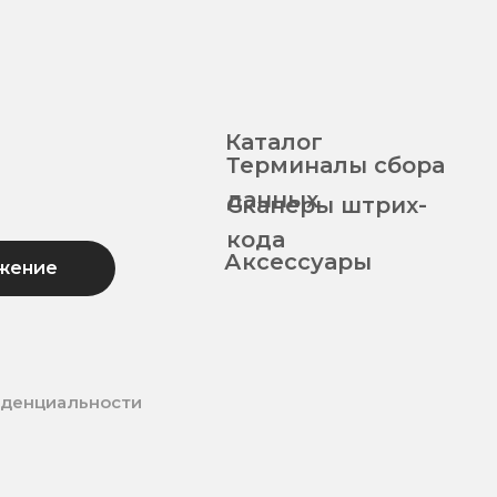
Каталог
Терминалы сбора
данных
Сканеры штрих-
кода
Аксессуары
жение
иденциальности