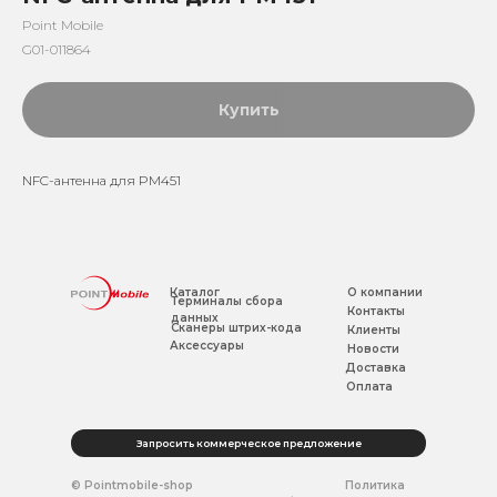
Point Mobile
G01-011864
Купить
NFC-антенна для PM451
Каталог
О компании
Терминалы сбора
Контакты
данных
Сканеры штрих-кода
Клиенты
Аксессуары
Новости
Доставка
Оплата
Запросить коммерческое предложение
© Pointmobile-shop
Политика