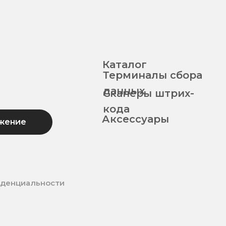
Каталог
Терминалы сбора
данных
Сканеры штрих-
кода
Аксессуары
жение
иденциальности