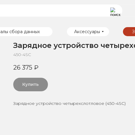
алы сбора данных
Аксессуары
З
Зарядное устройство четырех
450-4SC
26 375
₽
Купить
Зарядное устройство четырехслотловое (450-4SC)