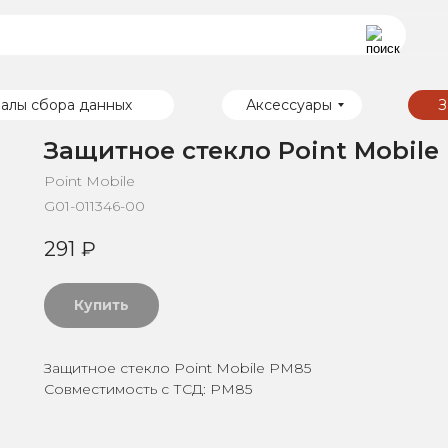
алы сбора данных
Аксессуары
З
Защитное стекло Point Mobile
Point Mobile
G01-011346-00
291
₽
Купить
Защитное стекло Point Mobile PM85
Совместимость с ТСД: PM85