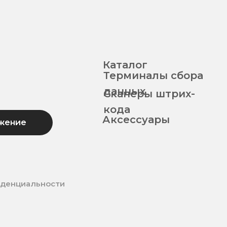
Каталог
Терминалы сбора
данных
Сканеры штрих-
кода
Аксессуары
жение
иденциальности